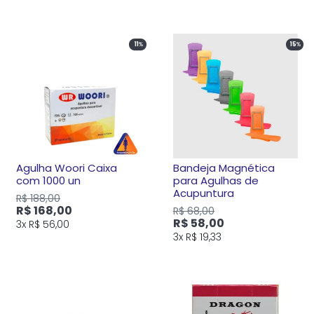
11
%
15
%
Agulha Woori Caixa
Bandeja Magnética
com 1000 un
para Agulhas de
Acupuntura
R$ 188,00
R$ 168,00
R$ 68,00
R$ 58,00
3x
R$ 56,00
3x
R$ 19,33