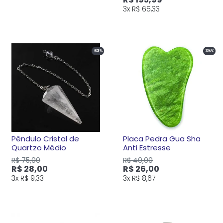
3x
R$ 65,33
63
%
35
%
Pêndulo Cristal de
Placa Pedra Gua Sha
Quartzo Médio
Anti Estresse
R$ 75,00
R$ 40,00
R$ 28,00
R$ 26,00
3x
R$ 9,33
3x
R$ 8,67