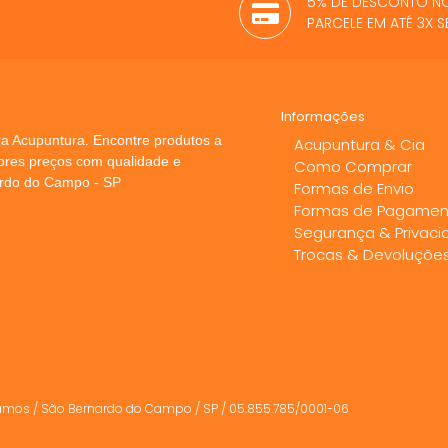
5% DE DESCONTO NO
PARCELE EM ATÉ 3X
Informações
a Acupuntura. Encontre produtos a
Acupuntura & Cia
hores preços com qualidade e
Como Comprar
ardo do Campo - SP
Formas de Envio
Formas de Pagamen
Segurança & Privac
Trocas & Devoluçõe
amos / São Bernardo do Campo / SP / 05.855.785/0001-06