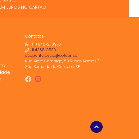
 PIX OU
 SEM JUROS NO CARTÃO
Contatos
(11) 94072-0970
11 4368-8538
acupunturaecia@uol.com.br
Rua Alzira Camargo, 59 Rudge Ramos /
to
São Bernardo do Campo / SP
idade
s